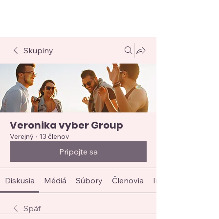
BUŠOVÁ
VERONIKA
Skupiny
Veronika vyber Group
Verejný
·
13 členov
Pripojte sa
Diskusia
Médiá
Súbory
Členovia
Informácie
Späť