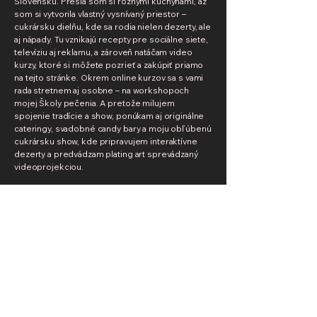
Slovensku. Prešla som si rôznymi kuchyňami, až
som si vytvorila vlastný vysnívaný priestor –
cukrársku dielňu, kde sa rodia nielen dezerty, ale
aj nápady. Tu vznikajú recepty pre sociálne siete,
televíziu aj reklamu, a zároveň natáčam video
kurzy, ktoré si môžete pozrieť a zakúpiť priamo
na tejto stránke.
​
Okrem online kurzov sa s vami
rada stretnem aj osobne – na workshopoch
mojej Školy pečenia. A pretože milujem
spojenie tradície a show, ponúkam aj originálne
cateringy, svadobné candy bary a moju obľúbenú
cukrársku show, kde pripravujem interaktívne
dezerty a predvádzam plating art sprevádzaný
videoprojekciou.
+421 903 822 240
objednavky@veronikabusova.com
GDPR
Všeobecné obchodné podmienky
Reklamačný poriadok
Reklamačný formulár
Reklamačný protokol
Odstúpenie od zmluvy