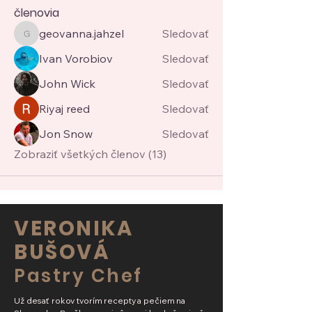
členovia
geovanna.jahzel
Sledovať
geovanna.jahzel
Ivan Vorobiov
Sledovať
John Wick
Sledovať
Riyaj reed
Sledovať
Jon Snow
Sledovať
Zobraziť všetkých členov (13)
VERONIKA
BUŠOVÁ
Pastry Chef
Už desať rokov tvorím recepty a pečiem na