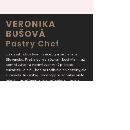
VERONIKA
BUŠOVÁ
Pastry Chef
Už desať rokov tvorím recepty a pečiem na
Slovensku. Prešla som si rôznymi kuchyňami, až
som si vytvorila vlastný vysnívaný priestor –
cukrársku dielňu, kde sa rodia nielen dezerty, ale
aj nápady. Tu vznikajú recepty pre sociálne siete,
televíziu aj reklamu, a zároveň natáčam video
kurzy, ktoré si môžete pozrieť a zakúpiť priamo
na tejto stránke.
​
Okrem online kurzov sa s vami
rada stretnem aj osobne – na workshopoch
mojej Školy pečenia. A pretože milujem
spojenie tradície a show, ponúkam aj originálne
cateringy, svadobné candy bary a moju obľúbenú
cukrársku show, kde pripravujem interaktívne
dezerty a predvádzam plating art sprevádzaný
videoprojekciou.