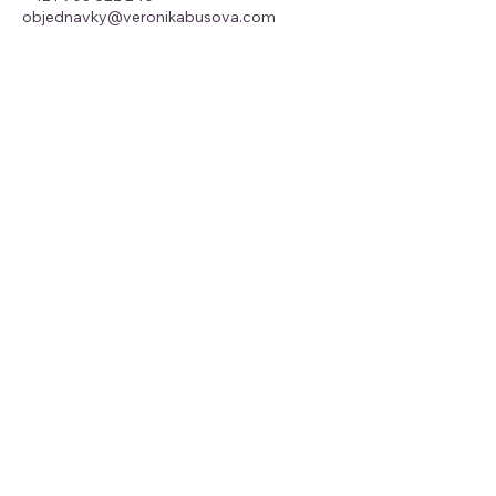
objednavky@veronikabusova.com
GDPR
Všeobecné obchodné podmienky
Reklamačný poriadok
Reklamačný formulár
Reklamačný protokol
Odstúpenie od zmluvy
Mapa
Tu sa môžete prihlásiť
na odber môjho
newslettra
Zadajť email
Prihlásiť sa
Áno, prihláste ma na odber noviniek