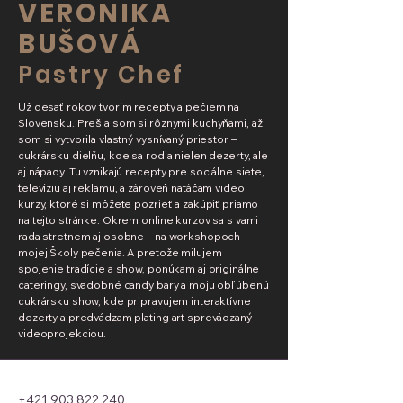
VERONIKA
BUŠOVÁ
Pastry Chef
Už desať rokov tvorím recepty a pečiem na
Slovensku. Prešla som si rôznymi kuchyňami, až
som si vytvorila vlastný vysnívaný priestor –
cukrársku dielňu, kde sa rodia nielen dezerty, ale
aj nápady. Tu vznikajú recepty pre sociálne siete,
televíziu aj reklamu, a zároveň natáčam video
kurzy, ktoré si môžete pozrieť a zakúpiť priamo
na tejto stránke.
​
Okrem online kurzov sa s vami
rada stretnem aj osobne – na workshopoch
mojej Školy pečenia. A pretože milujem
spojenie tradície a show, ponúkam aj originálne
cateringy, svadobné candy bary a moju obľúbenú
cukrársku show, kde pripravujem interaktívne
dezerty a predvádzam plating art sprevádzaný
videoprojekciou.
+421 903 822 240